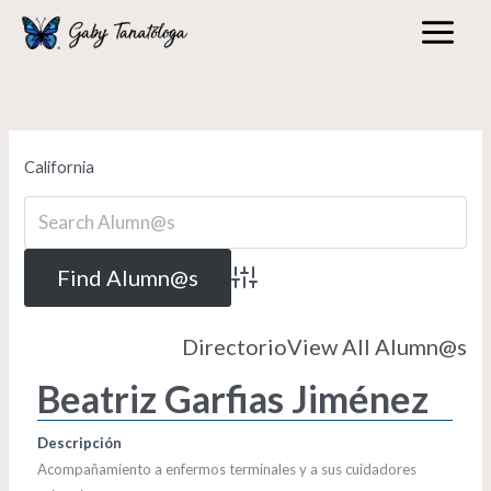
Skip
to
content
California
Advanced Search
Directorio
View All Alumn@s
Beatriz Garfias Jiménez
Descripción
Acompañamiento a enfermos terminales y a sus cuidadores