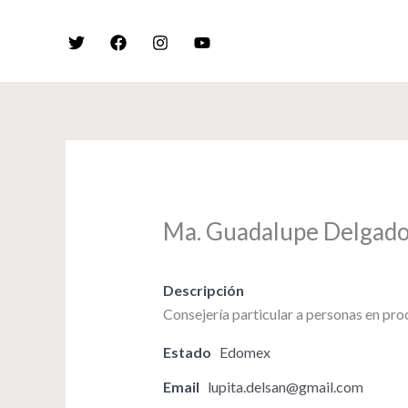
Skip
to
content
Ma. Guadalupe Delgado
Descripción
Consejería particular a personas en pro
Estado
Edomex
Email
lupita.delsan@gmail.com