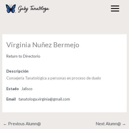
Skip
to
content
Virginia Nuñez Bermejo
Return to Directorio
Descripción
Consejería Tanatológica a personas en proceso de duelo
Estado
Jalisco
Email
tanatologa.virginia@gmail.com
←
Previous Alumn@
Next Alumn@
→