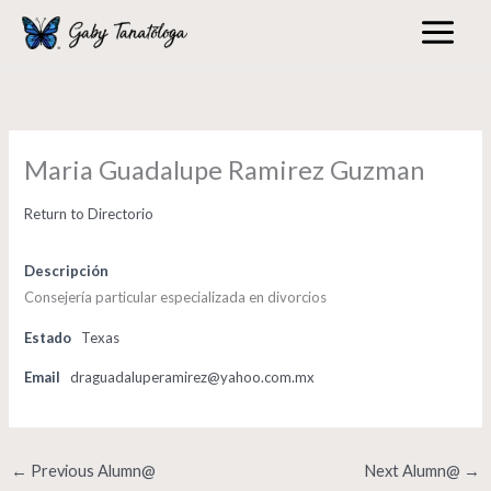
Skip
to
content
Maria Guadalupe Ramirez Guzman
Return to Directorio
Descripción
Consejería particular especializada en divorcios
Estado
Texas
Email
draguadaluperamirez@yahoo.com.mx
←
Previous Alumn@
Next Alumn@
→