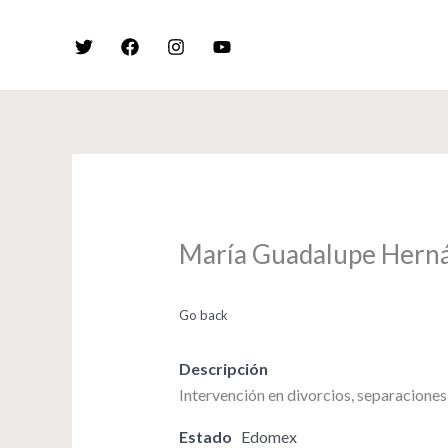
Skip
to
content
María Guadalupe Hernán
Go back
Descripción
Intervención en divorcios, separaciones 
Estado
Edomex