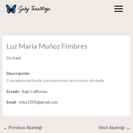
Skip
to
content
Luz María Muñoz Fimbres
Go back
Descripción
Consejería particular para personas en proceso de duelo
Estado
Baja California
Email
intus1001@gmail.com
←
Previous Alumn@
Next Alumn@
→