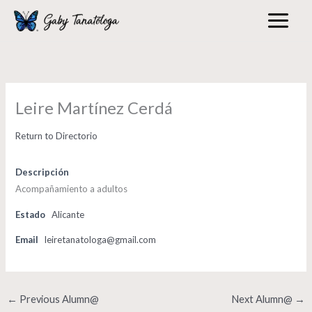
Skip
to
content
Leire Martínez Cerdá
Return to Directorio
Descripción
Acompañamiento a adultos
Estado
Alicante
Email
leiretanatologa@gmail.com
←
Previous Alumn@
Next Alumn@
→