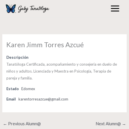
Skip
to
content
Karen Jimm Torres Azcué
Descripción
Tanatóloga Certificada, acompañamiento y consejería en duelo de
niños y adultos. Licenciada y Maestra en Psicología, Terapia de
pareja y familia.
Estado
Edomex
Email
karentorresazcue@gmail.com
←
Previous Alumn@
Next Alumn@
→