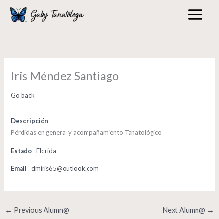
Skip
to
content
Iris Méndez Santiago
Go back
Descripción
Pérdidas en general y acompañamiento Tanatológico
Estado
Florida
Email
dmiris65@outlook.com
←
Previous Alumn@
Next Alumn@
→