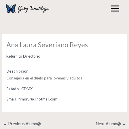
Skip
to
content
Ana Laura Severiano Reyes
Return to Directorio
Descripción
Consejería en el duelo para jóvenes y adultos
Estado
CDMX
Email
rimoruru@hotmail.com
←
Previous Alumn@
Next Alumn@
→